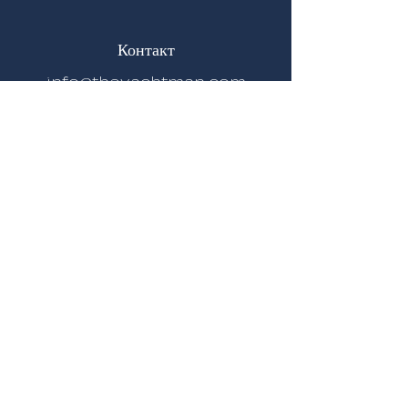
Контакт
info@theyachtman.com
+90 535 798 63 60
Адрес
Девечи Салих Кад. Куббели Эвлер Sitesi
No:
10 48990
Ялыкавак,Бодрум /
Мугла / Турция
Социальные сети