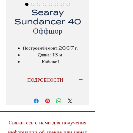
Searay
Sundancer 40
Оффшор
Построен/Ремонт:2007 г.
Длина: 13 м.
Кабина:1
Кондиционер: Да
ПОДРОБНОСТИ
Плазменный телевизор HD в
салоне
Дековые колонки
Радар
GPS
Свяжитесь с нами для получения
УКВ
информации об аренде или ценах