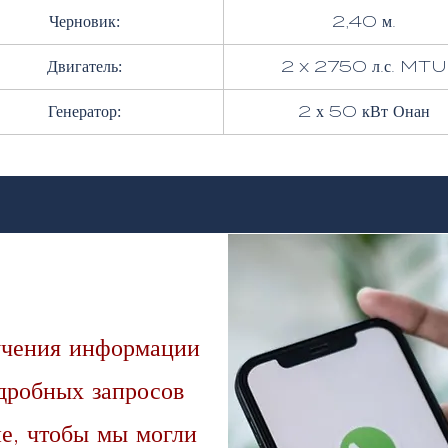
Черновик:
2,40 м.
Двигатель:
2 x 2750 л.с. MTU
Генератор:
2 х 50 кВт Онан
учения информации
одробных запросов
ие, чтобы мы могли