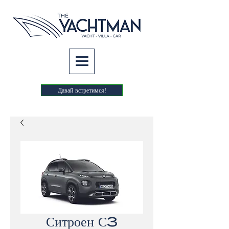
Давай встретимся!
Ситроен С3