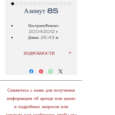
Азимут 85
Построен/Ремонт:
2004/2012 г.
Длина: 26,43 м.
Кабина:4
Кондиционер: Да
ПОДРОБНОСТИ
Плазменный телевизор HD и
DVD в салоне
ЖК-телевизор и DVD в главной
каюте
спутник
Свяжитесь с нами для получения
Wi-Fi
информации об аренде или ценах
Музыкальная система в салоне и
и подробных запросов или
всех каютах
Дековые колонки
оставьте нам сообщение, чтобы мы